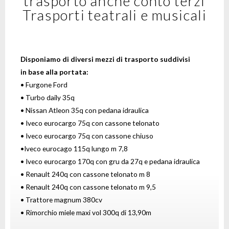
trasporto anche conto terzi
Trasporti teatrali e musicali
Disponiamo di diversi mezzi di trasporto suddivisi
in
base alla portata:
• Furgone Ford
• Turbo daily 35q
• Nissan Atleon 35q con pedana idraulica
• Iveco eurocargo 75q con cassone telonato
• Iveco eurocargo 75q con cassone chiuso
•Iveco eurocago 115q lungo m 7,8
• Iveco eurocargo 170q con gru da 27q e pedana idraulica
• Renault 240q con cassone telonato m 8
• Renault 240q con cassone telonato m 9,5
• Trattore magnum 380cv
• Rimorchio miele maxi vol 300q di 13,90m