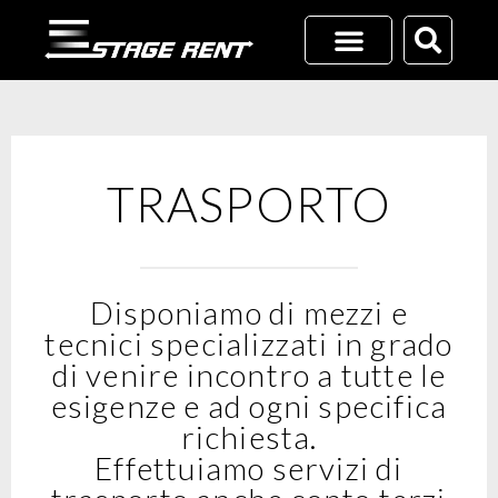
Vai
al
contenuto
RICHIEDI UN PREVENTIVO
+39 02 45701116
TRASPORTO
Disponiamo di mezzi e
tecnici specializzati in grado
di venire incontro a tutte le
esigenze e ad ogni specifica
richiesta.
Effettuiamo servizi di