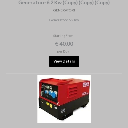
Generatore 6.2 Kw (Copy) (Copy) (Copy)
GENERATORI
Generatore 6.2 Kw
Starting From
€ 40.00
per Day
View Details