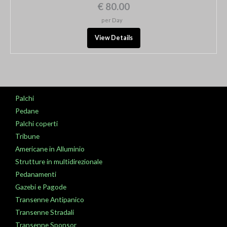
€ 80.00
per Day
View Details
Palchi
Pedane
Palchi coperti
Tribune
Americane in Alluminio
Strutture in multidirezionale
Pedanamenti
Gazebi e Pagode
Transenne Antipanico
Transenne Stradali
Transenne Sponsor