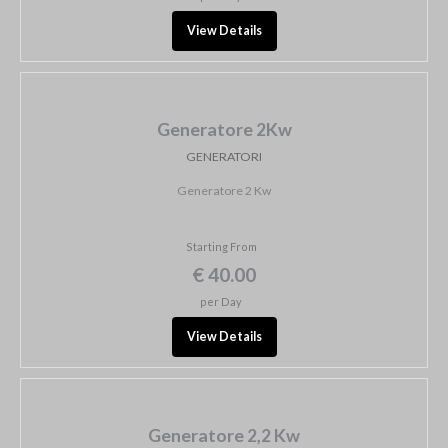
View Details
Generatore 2Kw
GENERATORI
Generatore 2 Kw
Starting From
€ 40.00
per Day
View Details
Generatore 2,2 Kw