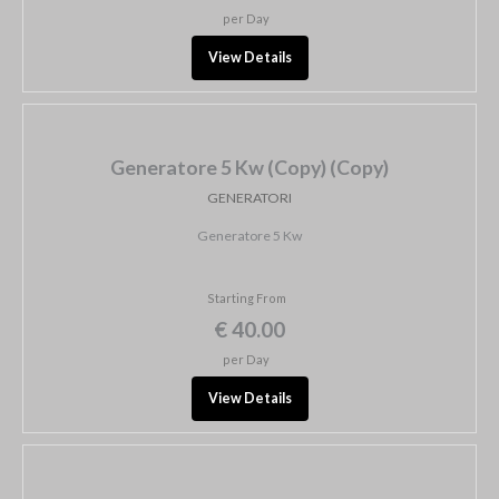
per Day
View Details
Generatore 5 Kw (Copy) (Copy)
GENERATORI
Generatore 5 Kw
Starting From
€ 40.00
per Day
View Details