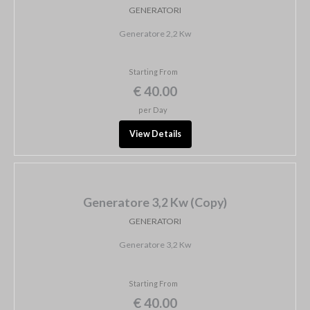
GENERATORI
Generatore 2,2 Kw
Starting From
€ 40.00
per Day
View Details
Generatore 3,2 Kw (Copy)
GENERATORI
Generatore 3,2 Kw
Starting From
€ 40.00