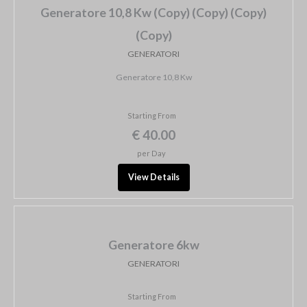
Generatore 10,8 Kw (Copy) (Copy) (Copy)
(Copy)
GENERATORI
Generatore 10,8 Kw
Starting From
€ 40.00
per Day
View Details
Generatore 6kw
GENERATORI
Starting From