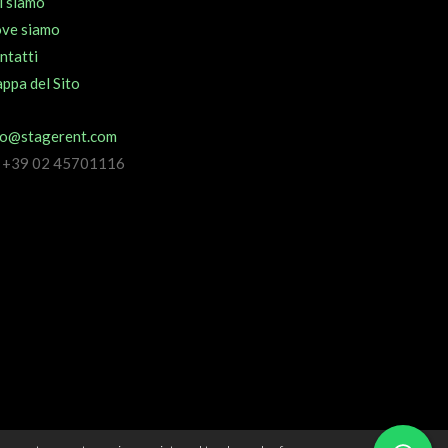
i siamo
ve siamo
ntatti
ppa del Sito
fo@stagerent.com
l +39 02 45701116