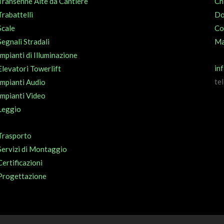
Transenne Alte da Cantiere
Ch
Trabattelli
Do
Scale
Co
Segnali Stradali
Ma
Impianti di Illuminazione
in
Elevatori Towerlift
te
Impianti Audio
Impianti Video
Leggio
Trasporto
Servizi di Montaggio
Certificazioni
Progettazione