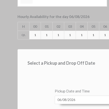
Hourly Availability for the day 06/08/2026
H
00
01
02
03
04
05
06
Qt.
1
1
1
1
1
1
1
Select a Pickup and Drop Off Date
Pickup Date and Time