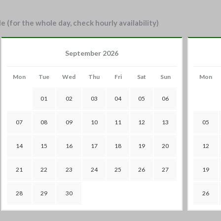
e (for the whole day, check hourly availability)
September 2026
Mon
Tue
Wed
Thu
Fri
Sat
Sun
Mon
01
02
03
04
05
06
07
08
09
10
11
12
13
05
14
15
16
17
18
19
20
12
21
22
23
24
25
26
27
19
28
29
30
26