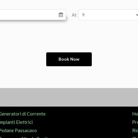
At
Generatori di Corrente
H
Impianti Elettrici
Pr
Pedane Passacavo
Ri