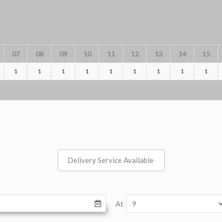
07
08
09
10
11
12
13
14
15
1
1
1
1
1
1
1
1
1
Delivery Service Available
At