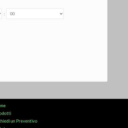
:
ome
odotti
chiedi un Preventivo