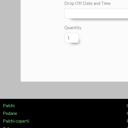
Drop Off Date and Time
Quantity
Palchi
Pedane
Palchi coperti