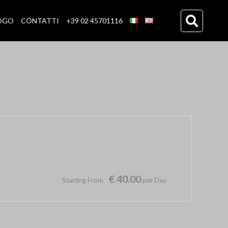
OGO
CONTATTI
+39 02 45701116
€ 40.00
Starting From
per Day