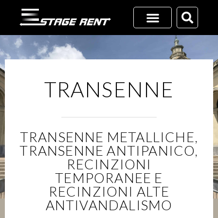
Vai
al
contenuto
RICHIEDI UN PREVENTIVO
+39 02 45701116
TRANSENNE
TRANSENNE METALLICHE,
TRANSENNE ANTIPANICO,
RECINZIONI
TEMPORANEE E
RECINZIONI ALTE
ANTIVANDALISMO