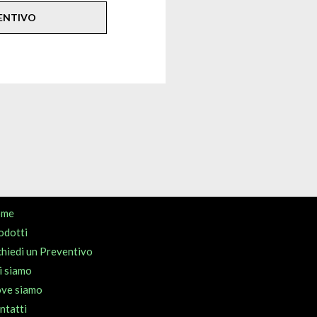
VENTIVO
ome
odotti
chiedi un Preventivo
i siamo
ve siamo
ntatti