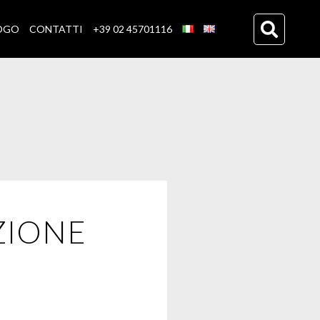
OGO
CONTATTI
+39 02 45701116
ZIONE