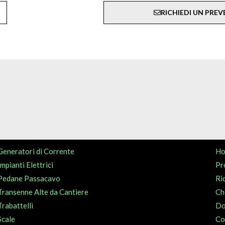
RICHIEDI UN PRE
Generatori di Corrente
H
Impianti Elettrici
Pr
Pedane Passacavo
Ri
Transenne Alte da Cantiere
Ch
Trabattelli
Do
Scale
Co