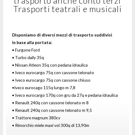
trasporto anche conto terzi
Trasporti teatrali e musicali
Disponiamo di diversi mezzi di trasporto suddivisi
in
base alla portata:
• Furgone Ford
• Turbo daily 35q
• Nissan Atleon 35q con pedana idraulica
• Iveco eurocargo 75q con cassone telonato
• Iveco eurocargo 75q con cassone chiuso
•Iveco eurocago 115q lungo m 7,8
• Iveco eurocargo 170q con gru da 27q e pedana idraulica
• Renault 240q con cassone telonato m 8
• Renault 240q con cassone telonato m 9,5
• Trattore magnum 380cv
• Rimorchio miele maxi vol 300q di 13,90m