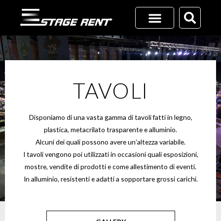
Vai
al
contenuto
RICHIEDI UN PREVENTIVO
+39 02 45701116
TAVOLI
Disponiamo di una vasta gamma di tavoli fatti in legno,
plastica, metacrilato trasparente e alluminio.
Alcuni dei quali possono avere un’altezza variabile.
I tavoli vengono poi utilizzati in occasioni quali esposizioni,
mostre, vendite di prodotti e come allestimento di eventi.
In alluminio, resistenti e adatti a sopportare grossi carichi.