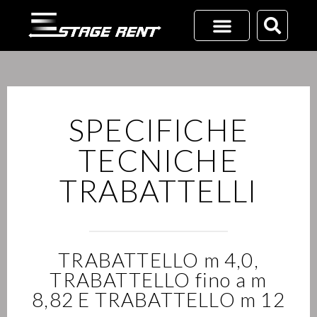
Vai
al
contenuto
RICHIEDI UN PREVENTIVO
+39 02 45701116
SPECIFICHE
TECNICHE
TRABATTELLI
TRABATTELLO m 4,0,
TRABATTELLO fino a m
8,82 E TRABATTELLO m 12