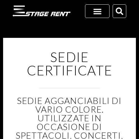
Vai
al
contenuto
RICHIEDI UN PREVENTIVO
+39 02 45701116
SEDIE
CERTIFICATE
SEDIE AGGANCIABILI DI
VARIO COLORE.
UTILIZZATE IN
OCCASIONE DI
SPETTACOLI, CONCERTI,