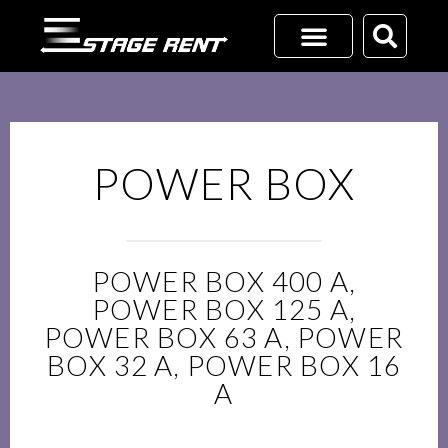
Vai
al
contenuto
RICHIEDI UN PREVENTIVO
+39 02 45701116
POWER BOX
POWER BOX 400 A,
POWER BOX 125 A,
POWER BOX 63 A, POWER
BOX 32 A, POWER BOX 16
A