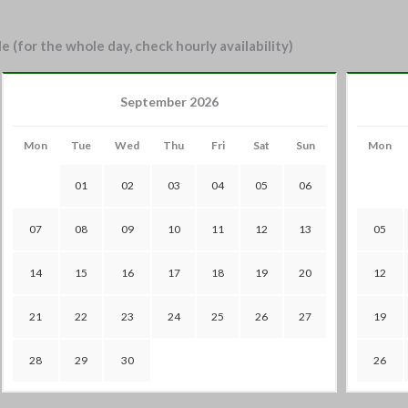
e (for the whole day, check hourly availability)
September 2026
Mon
Tue
Wed
Thu
Fri
Sat
Sun
Mon
01
02
03
04
05
06
07
08
09
10
11
12
13
05
14
15
16
17
18
19
20
12
21
22
23
24
25
26
27
19
28
29
30
26