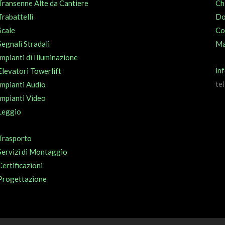
Transenne Alte da Cantiere
Ch
Trabattelli
Do
Scale
Co
Segnali Stradali
Ma
Impianti di Illuminazione
in
Elevatori Towerlift
te
Impianti Audio
Impianti Video
Leggio
Trasporto
Servizi di Montaggio
Certificazioni
Progettazione