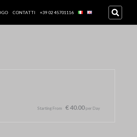
OGO
CONTATTI
+39 02 45701116
€ 40.00
Starting From
per Day