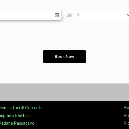
At
Generatori di Corrente
H
Impianti Elettrici
Pr
Pedane Passacavo
Ri