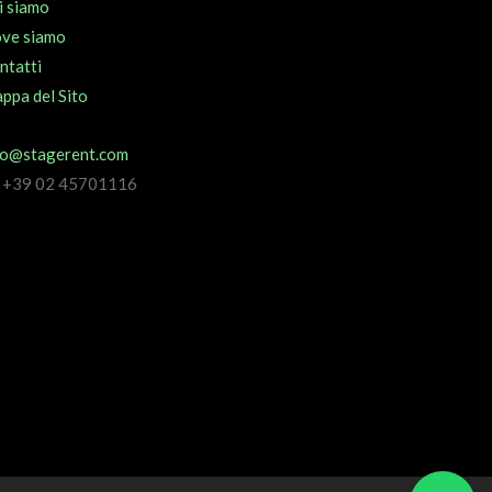
i siamo
ve siamo
ntatti
ppa del Sito
fo@stagerent.com
l +39 02 45701116