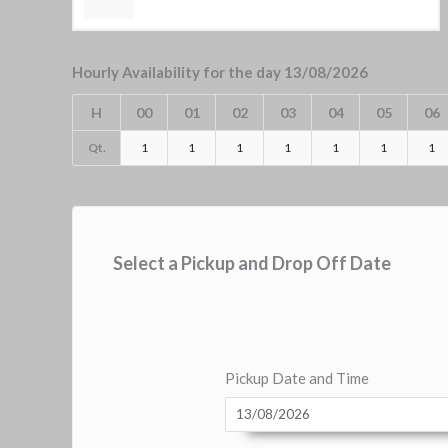
Hourly Availability for the day 13/08/2026
H
00
01
02
03
04
05
06
Qt.
1
1
1
1
1
1
1
Select a Pickup and Drop Off Date
Pickup Date and Time