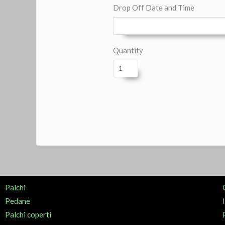
Drop Off Date and Time
Quantity
Palchi
Pedane
Palchi coperti