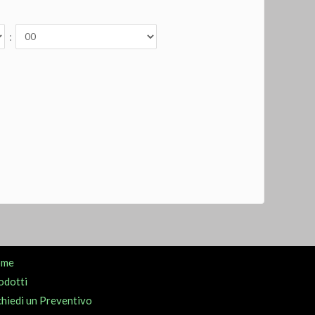
:
ome
odotti
chiedi un Preventivo