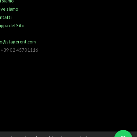
i siamo
ve siamo
ntatti
ppa del Sito
fo@stagerent.com
l +39 02 45701116