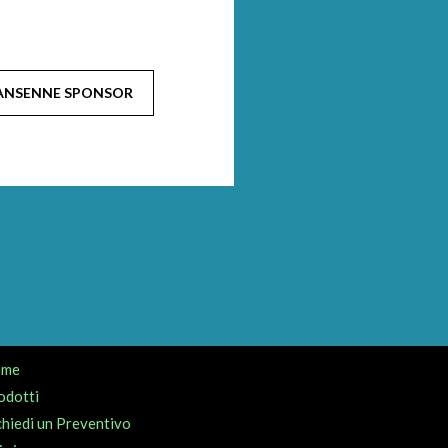
ANSENNE SPONSOR
ome
odotti
chiedi un Preventivo