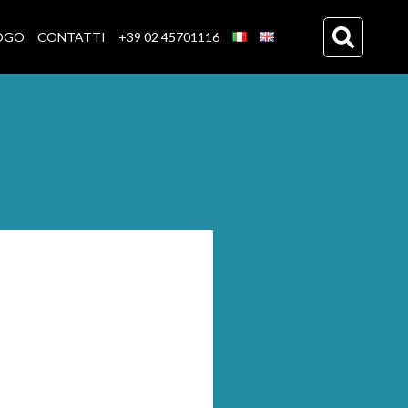
OGO
CONTATTI
+39 02 45701116