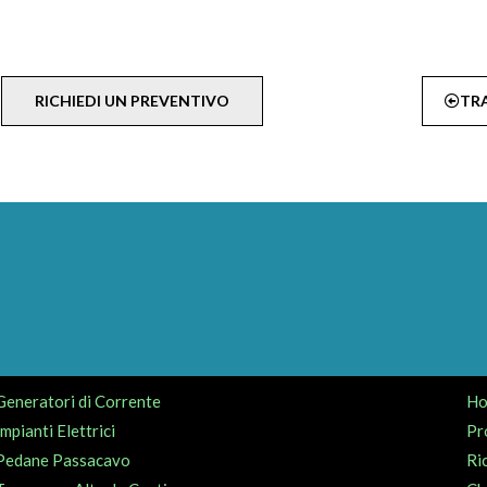
RICHIEDI UN PREVENTIVO
TR
Generatori di Corrente
H
Impianti Elettrici
Pr
Pedane Passacavo
Ri