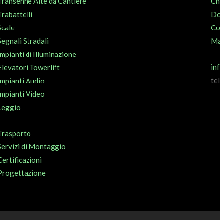
Transenne Alte da Cantiere
Ch
Trabattelli
Do
Scale
Co
Segnali Stradali
Ma
Impianti di Illuminazione
in
Elevatori Towerlift
te
Impianti Audio
Impianti Video
Leggio
Trasporto
Servizi di Montaggio
Certificazioni
Progettazione