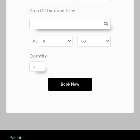
Drop Off Date and Time
At
:
Quantity
Palchi