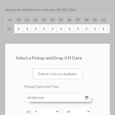
Hourly Availability for the day 09/08/2026
H
00
01
02
03
04
05
06
07
08
09
10
11
Qt.
1
1
1
1
1
1
1
1
1
1
1
1
Select a Pickup and Drop Off Date
Delivery Service Available
Pickup Date and Time
At
: