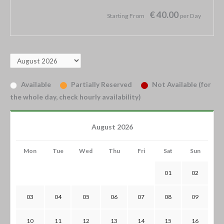
€ 40.00
Starting From
per Day
Available
Partially Reserved
Not Available (for
the whole day, check hourly availability)
August 2026
Mon
Tue
Wed
Thu
Fri
Sat
Sun
01
02
03
04
05
06
07
08
09
10
11
12
13
14
15
16