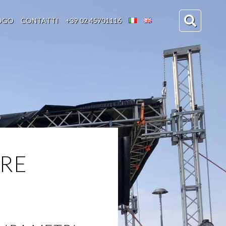
OGO
CONTATTI
+39 02 45701116
URE