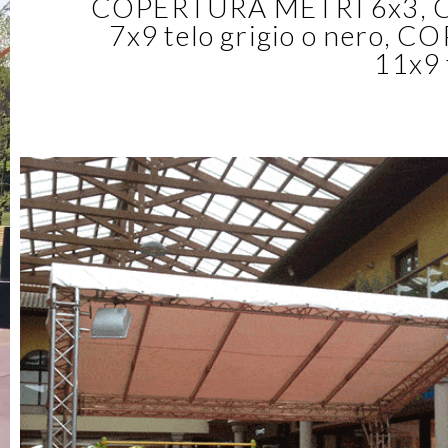
COPERTURA METRI 6x3, 
7x9 telo grigio o nero
11x9 