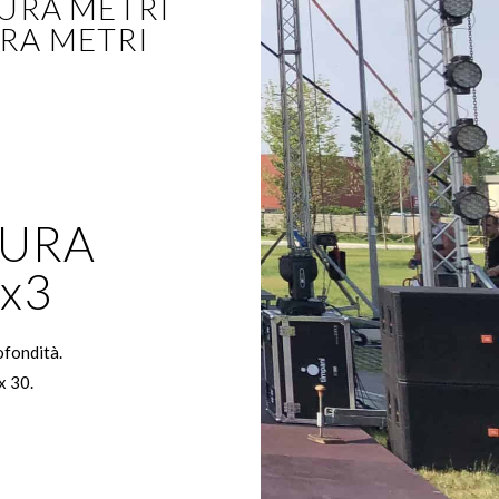
TURA METRI
URA METRI
URA
6x3
ofondità.
x 30.