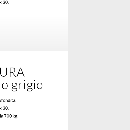
x 30.
URA
lo grigio
ofondità.
x 30.
da 700 kg.