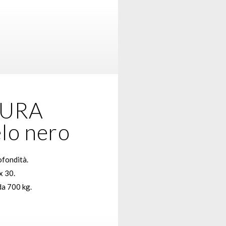
URA
elo nero
ofondità.
x 30.
da 700 kg.