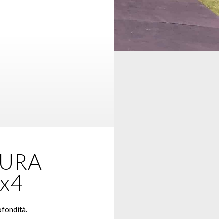
URA
6x4
ofondità.