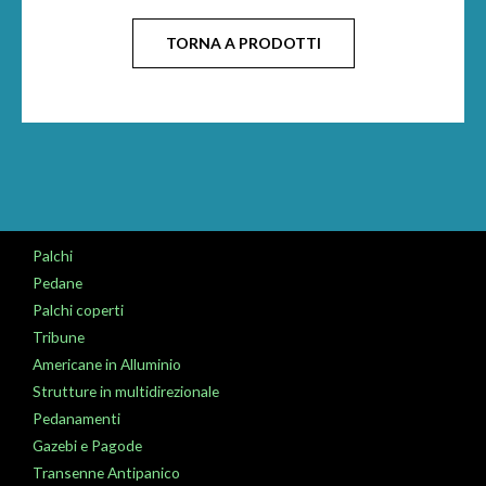
TORNA A PRODOTTI
Palchi
Pedane
Palchi coperti
Tribune
Americane in Alluminio
Strutture in multidirezionale
Pedanamenti
Gazebi e Pagode
Transenne Antipanico