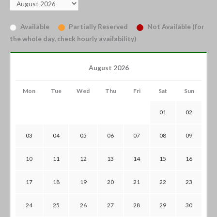
Available
Partially Reserved
Not Available (for
the whole day, check hourly availability)
August 2026
Mon
Tue
Wed
Thu
Fri
Sat
Sun
01
02
03
04
05
06
07
08
09
10
11
12
13
14
15
16
17
18
19
20
21
22
23
24
25
26
27
28
29
30