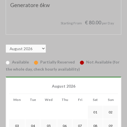
Generatore 6kw
€ 80.00
Starting From
per Day
Available
Partially Reserved
Not Available (for
the whole day, check hourly availability)
August 2026
Mon
Tue
Wed
Thu
Fri
Sat
Sun
01
02
03
04
05
06
07
08
09