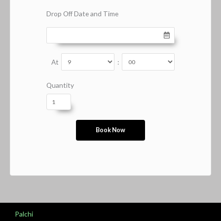
Drop Off Date and Time
At
:
Quantity
Palchi