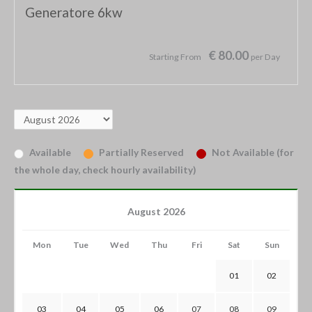
Generatore 6kw
€ 80.00
Starting From
per Day
Available
Partially Reserved
Not Available (for
the whole day, check hourly availability)
August 2026
Mon
Tue
Wed
Thu
Fri
Sat
Sun
01
02
03
04
05
06
07
08
09