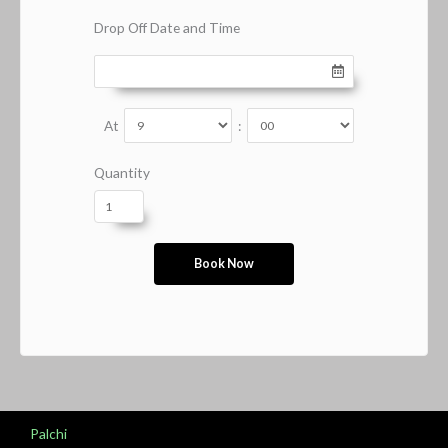
Drop Off Date and Time
At
:
Quantity
Palchi