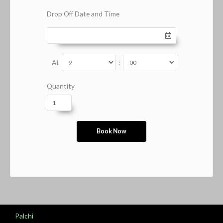
Drop Off Date and Time
At
:
Quantity
Palchi