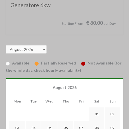
Generatore 6kw
€ 80.00
Starting From
per Day
Available
Partially Reserved
Not Available (for
the whole day, check hourly availability)
August 2026
Mon
Tue
Wed
Thu
Fri
Sat
Sun
01
02
03
04
05
06
07
08
09