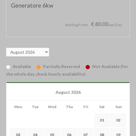
Generatore 6kw
€ 80.00
Starting From
per Day
Available
Partially Reserved
Not Available (for
the whole day, check hourly availability)
August 2026
Mon
Tue
Wed
Thu
Fri
Sat
Sun
01
02
03
04
05
06
07
08
09