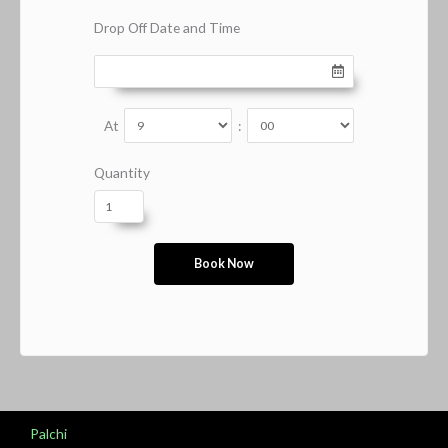
Drop Off Date and Time
At
:
Quantity
Palchi