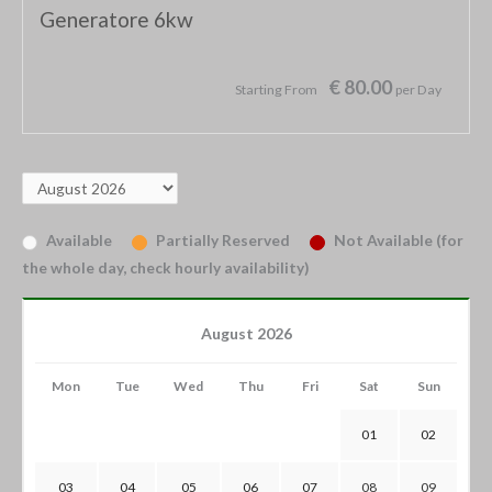
Generatore 6kw
€ 80.00
Starting From
per Day
Available
Partially Reserved
Not Available (for
the whole day, check hourly availability)
August 2026
Mon
Tue
Wed
Thu
Fri
Sat
Sun
01
02
03
04
05
06
07
08
09