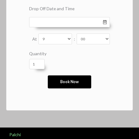
Drop Off Date and Time
At
:
Quantity
Palchi