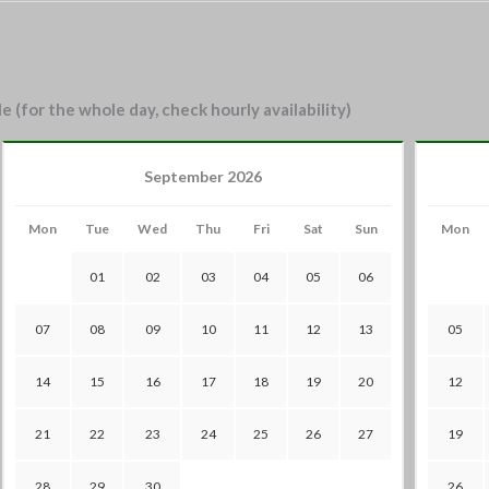
e (for the whole day, check hourly availability)
September 2026
Mon
Tue
Wed
Thu
Fri
Sat
Sun
Mon
01
02
03
04
05
06
07
08
09
10
11
12
13
05
14
15
16
17
18
19
20
12
21
22
23
24
25
26
27
19
28
29
30
26