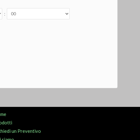
:
ome
odotti
chiedi un Preventivo
i siamo