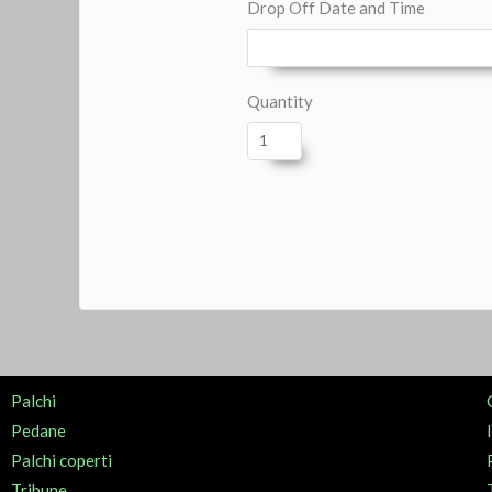
Drop Off Date and Time
Quantity
Palchi
Pedane
Palchi coperti
Tribune