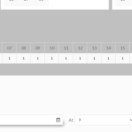
07
08
09
10
11
12
13
14
15
1
1
1
1
1
1
1
1
1
At