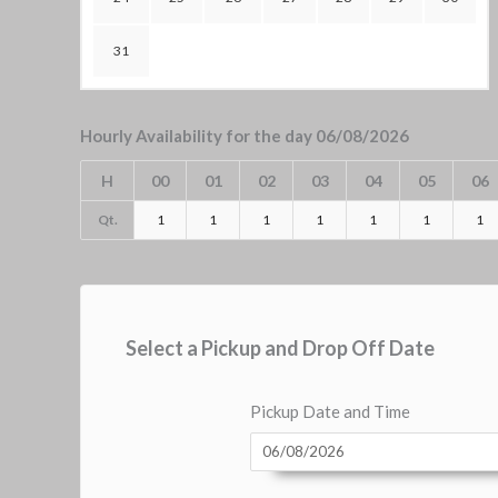
31
Hourly Availability for the day 06/08/2026
H
00
01
02
03
04
05
06
Qt.
1
1
1
1
1
1
1
Select a Pickup and Drop Off Date
Pickup Date and Time