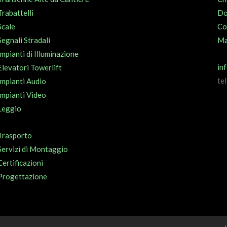
Trabattelli
Do
Scale
Co
Segnali Stradali
Ma
Impianti di Illuminazione
in
Elevatori Towerlift
te
Impianti Audio
Impianti Video
Leggio
Trasporto
Servizi di Montaggio
Certificazioni
Progettazione