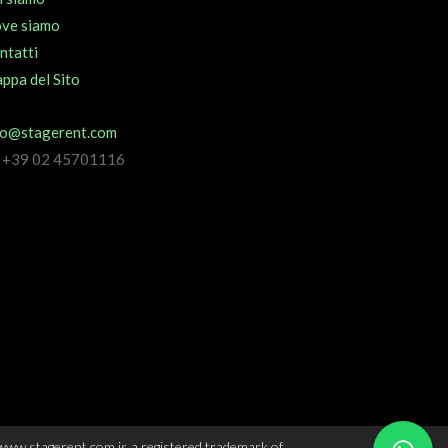
ve siamo
ntatti
ppa del Sito
fo@stagerent.com
l +39 02 45701116
www.stagerent.com is a registered trademark of