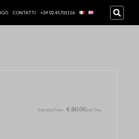
OGO
CONTATTI
+39 02 45701116
€ 80.00
Starting From
per Day