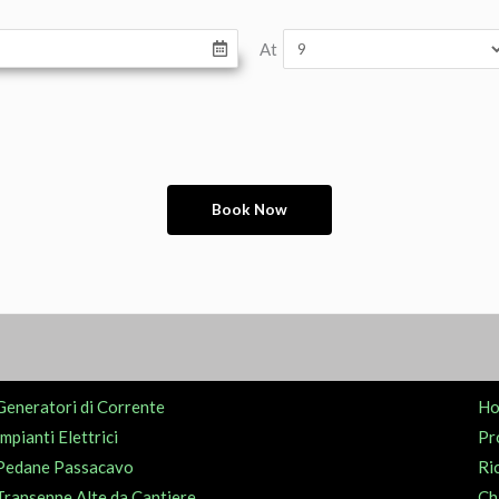
At
Generatori di Corrente
H
Impianti Elettrici
Pr
Pedane Passacavo
Ri
Transenne Alte da Cantiere
Ch