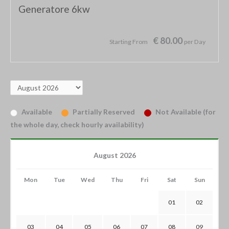
Generatore 6kw
€ 80.00
Starting From
per Day
Available
Partially Reserved
Not Available (for
the whole day, check hourly availability)
August 2026
Mon
Tue
Wed
Thu
Fri
Sat
Sun
01
02
03
04
05
06
07
08
09