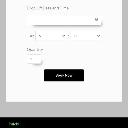
Drop Off Date and Time
At
:
Quantity
Palchi