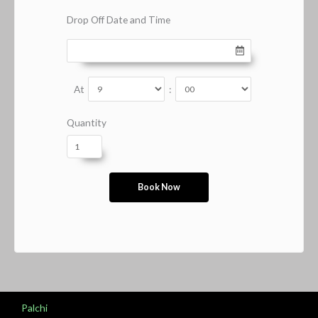
Drop Off Date and Time
At
:
Quantity
Palchi