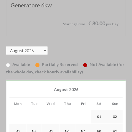
Generatore 6kw
€ 80.00
Starting From
per Day
Available
Partially Reserved
Not Available (for
the whole day, check hourly availability)
August 2026
Mon
Tue
Wed
Thu
Fri
Sat
Sun
01
02
03
04
05
06
07
08
09